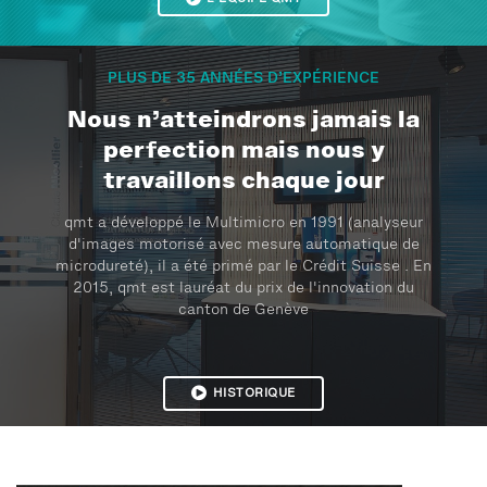
PLUS DE 35 ANNÉES D’EXPÉRIENCE
Nous n’atteindrons jamais la
perfection mais nous y
travaillons chaque jour
qmt a développé le Multimicro en 1991 (analyseur
d'images motorisé avec mesure automatique de
microdureté), il a été primé par le Crédit Suisse . En
2015, qmt est lauréat du prix de l'innovation du
canton de Genève
HISTORIQUE