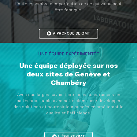
limite le nombre d’imperfection de ce qui va ou peut
être fabriqué.
A PROPOSE DE QMT
UNE ÉQUIPE EXPÉRIMENTÉE
Une équipe déployée sur nos
deux sites de Genève et
Chambéry
Avec nos larges savoir-faire, nous construisons un
partenariat fiable avec notre client pour développer
des solutions et soutenir leur succès en améliorant la
qualité et l’efficience.
L'ÉQUIPE QMT