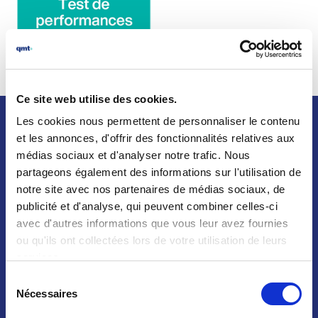
Ce site web utilise des cookies.
Les cookies nous permettent de personnaliser le contenu
et les annonces, d'offrir des fonctionnalités relatives aux
Des solutions personnalisables
médias sociaux et d'analyser notre trafic. Nous
pour répondre parfaitement à
partageons également des informations sur l'utilisation de
votre besoin
notre site avec nos partenaires de médias sociaux, de
publicité et d'analyse, qui peuvent combiner celles-ci
avec d'autres informations que vous leur avez fournies
ou qu'ils ont collectées lors de votre utilisation de leurs
services.
PERSONNALISATION
Sélection
DES PRODUITS
Nécessaires
du
consentement
Les produits qmt peuvent être