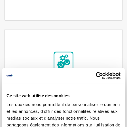
Mécatronique
Conception et développement de systèmes
Ce site web utilise des cookies.
Mécatroniques à Inspections Multiples (M2IS)
pour le test et la micromanipulation des
Les cookies nous permettent de personnaliser le contenu
dispositifs à contrôler
et les annonces, d'offrir des fonctionnalités relatives aux
médias sociaux et d'analyser notre trafic. Nous
partageons également des informations sur l'utilisation de