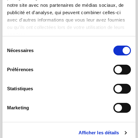
notre site avec nos partenaires de médias sociaux, de
publicité et d'analyse, qui peuvent combiner celles-ci
avec d'autres informations que vous leur avez fournies
ou qu'ils ont collectées lors de votre utilisation de leurs
services.
Sélection
Nécessaires
du
consentement
Préférences
Vision Industrielle
Développement et conception de systèmes
Statistiques
optiques et d'algorithmes innovants pour
reproduire le regard d'un être humain (vision
3D, vision en relief augmenté, …)
Marketing
Afficher les détails