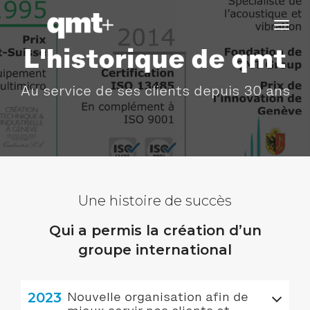
tog
navi
L'historique de qmt
Au service de ses clients depuis 30 ans
Une histoire de succès
Qui a permis la création d’un
groupe international
2023
Nouvelle organisation afin de