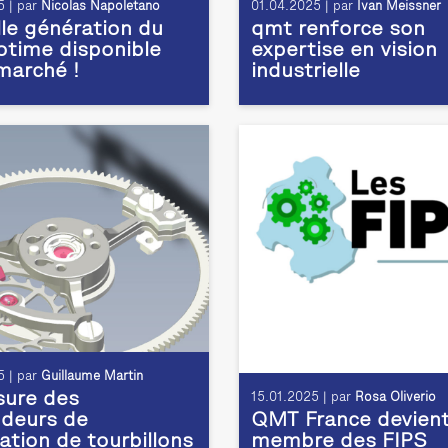
 | par
Nicolas Napoletano
01.04.2025 | par
Ivan Meissner
le génération du
qmt renforce son
time disponible
expertise en vision
 marché !
industrielle
 | par
Guillaume Martin
ure des
15.01.2025 | par
Rosa Oliverio
deurs de
QMT France devien
ation de tourbillons
membre des FIPS