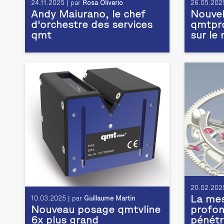
24.11.2025 | par
Rosa Oliverio
26.05.2025
Andy Maiurano, le chef
Nouvel
d'orchestre des services
qmtpro
qmt
sur le
20.02.2025
La mes
10.03.2025 | par
Guillaume Martin
Nouveau posage qmtvline
profon
6x plus grand
pénétr