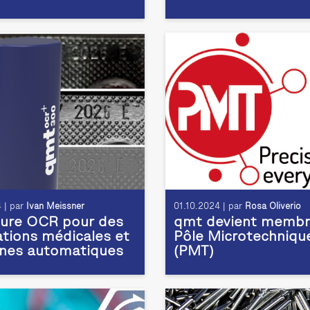
 | par
Ivan Meissner
01.10.2024 | par
Rosa Oliverio
ture OCR pour des
qmt devient membr
ations médicales et
Pôle Microtechniqu
gnes automatiques
(PMT)