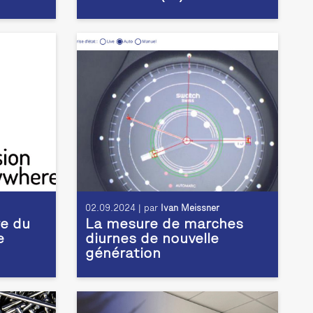
02.09.2024 | par
Ivan Meissner
e du
La mesure de marches
e
diurnes de nouvelle
génération