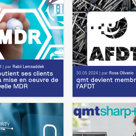
 | par
Rabii Lemsaddek
utient ses clients
30.05.2024 | par
Rosa Oliverio
a mise en oeuvre de
qmt devient membr
velle MDR
l'AFDT