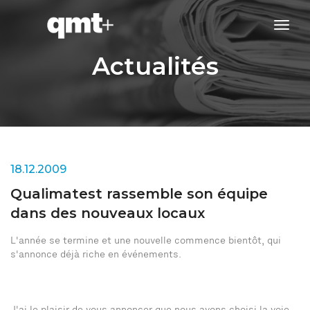
tog
navi
Actualités
18.12.2009
Qualimatest rassemble son équipe
dans des nouveaux locaux
L'année se termine et une nouvelle commence bientôt, qui
s'annonce déjà riche en événements.