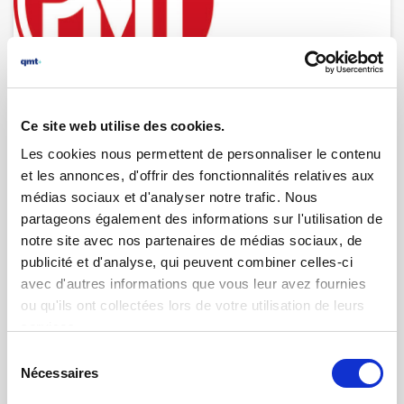
01.10.2024 | par
Rosa Oliverio
qmt devient membre du Pôle
Ce site web utilise des cookies.
Microtechnique (PMT)
Les cookies nous permettent de personnaliser le contenu
et les annonces, d'offrir des fonctionnalités relatives aux
médias sociaux et d'analyser notre trafic. Nous
partageons également des informations sur l'utilisation de
notre site avec nos partenaires de médias sociaux, de
publicité et d'analyse, qui peuvent combiner celles-ci
avec d'autres informations que vous leur avez fournies
ou qu'ils ont collectées lors de votre utilisation de leurs
services.
Sélection
Nécessaires
du
consentement