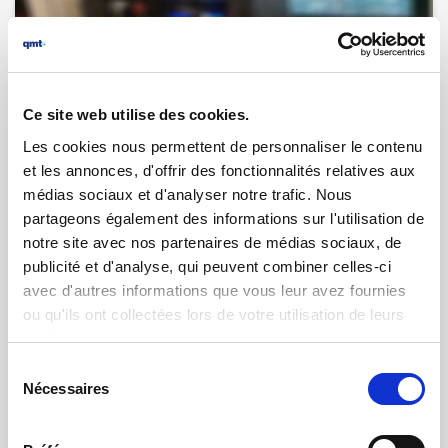
Ce site web utilise des cookies.
Les cookies nous permettent de personnaliser le contenu
et les annonces, d'offrir des fonctionnalités relatives aux
médias sociaux et d'analyser notre trafic. Nous
partageons également des informations sur l'utilisation de
notre site avec nos partenaires de médias sociaux, de
05.01.2023 | par
Laurent Brulport
publicité et d'analyse, qui peuvent combiner celles-ci
Banc de test pour CGR PMPC -
avec d'autres informations que vous leur avez fournies
contrôle de DClink capacitor control
ou qu'ils ont collectées lors de votre utilisation de leurs
services.
Sélection
Nécessaires
du
consentement