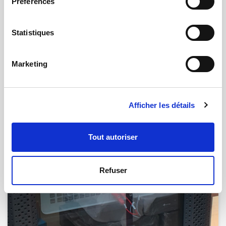
Préférences
Statistiques
Marketing
19.12.2021 | par
Laurent Brulport
Contrôle de pièces décolletées pour
Afficher les détails
Pernat Emile
Tout autoriser
Refuser