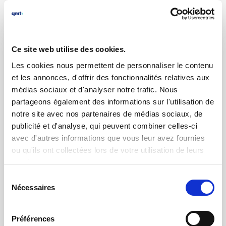
Ce site web utilise des cookies.
29.06.2023 | par
Nicolas Bouvier
Les cookies nous permettent de personnaliser le contenu
Appareil de contrôle de conformité
et les annonces, d'offrir des fonctionnalités relatives aux
avant livraison de pièces emballées
médias sociaux et d'analyser notre trafic. Nous
pour Baud Industries
partageons également des informations sur l'utilisation de
notre site avec nos partenaires de médias sociaux, de
publicité et d'analyse, qui peuvent combiner celles-ci
avec d'autres informations que vous leur avez fournies
ou qu'ils ont collectées lors de votre utilisation de leurs
services.
Sélection
Nécessaires
du
consentement
Préférences