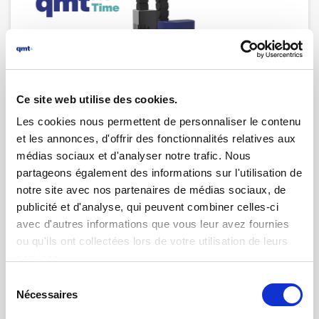
26.05.2025 | par
Nicolas Napoletano
Nouvelle génération du qmtprotime
disponible sur le marché !
Ce site web utilise des cookies.
Les cookies nous permettent de personnaliser le contenu
et les annonces, d'offrir des fonctionnalités relatives aux
médias sociaux et d'analyser notre trafic. Nous
partageons également des informations sur l'utilisation de
notre site avec nos partenaires de médias sociaux, de
publicité et d'analyse, qui peuvent combiner celles-ci
avec d'autres informations que vous leur avez fournies
ou qu'ils ont collectées lors de votre utilisation de leurs
services.
Sélection
Nécessaires
du
consentement