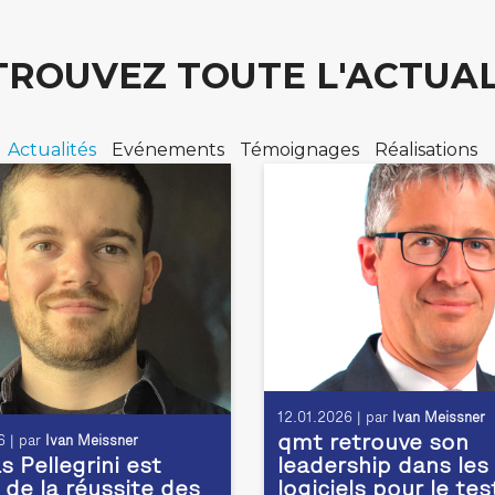
TROUVEZ TOUTE L'ACTUAL
Actualités
Evénements
Témoignages
Réalisations
12.01.2026 | par
Ivan Meissner
qmt retrouve son
 | par
Ivan Meissner
 Pellegrini est
leadership dans les
 de la réussite des
logiciels pour le tes