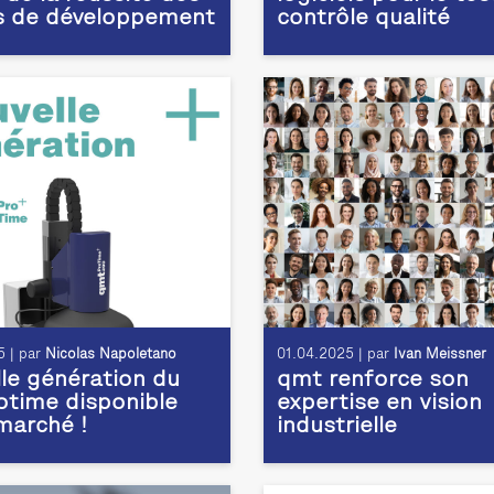
s de développement
contrôle qualité
 | par
Nicolas Napoletano
01.04.2025 | par
Ivan Meissner
le génération du
qmt renforce son
time disponible
expertise en vision
 marché !
industrielle