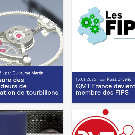
 | par
Guillaume Martin
ure des
15.01.2025 | par
Rosa Oliverio
deurs de
QMT France devien
ation de tourbillons
membre des FIPS