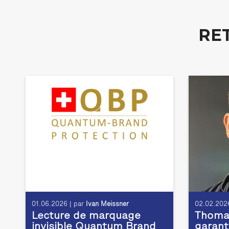
RE
01.06.2026 | par
Ivan Meissner
02.02.2026
Lecture de marquage
Thomas
invisible Quantum Brand
garant