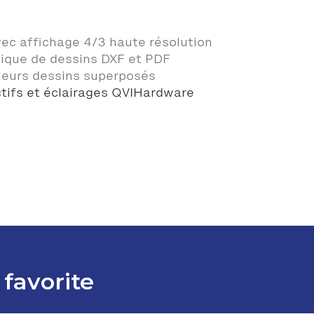
ec affichage 4/3 haute résolution
ique de dessins DXF et PDF
leurs dessins superposés
ctifs et éclairages QVIHardware
 favorite