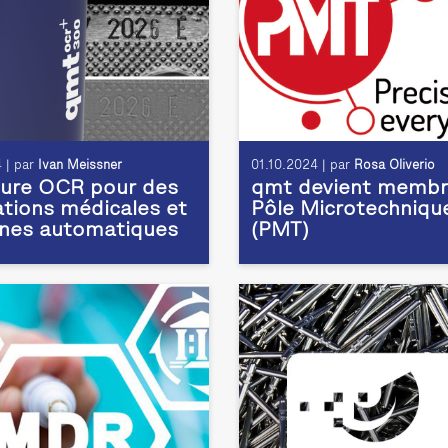
 | par
Ivan Meissner
01.10.2024 | par
Rosa Oliverio
ture OCR pour des
qmt devient membr
ations médicales et
Pôle Microtechniqu
gnes automatiques
(PMT)