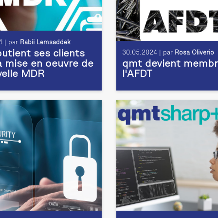
 | par
Rabii Lemsaddek
utient ses clients
30.05.2024 | par
Rosa Oliverio
a mise en oeuvre de
qmt devient membr
velle MDR
l'AFDT