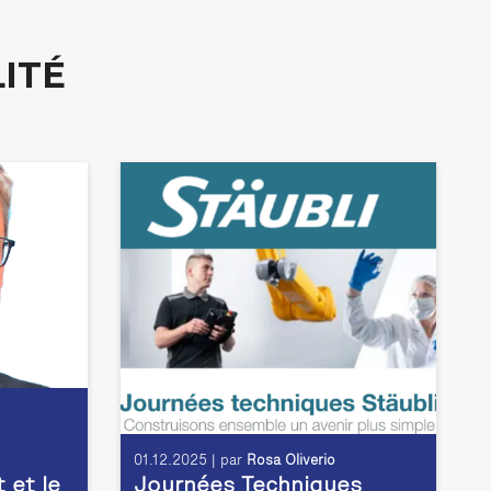
ITÉ
01.12.2025 | par
Rosa Oliverio
t et le
Journées Techniques