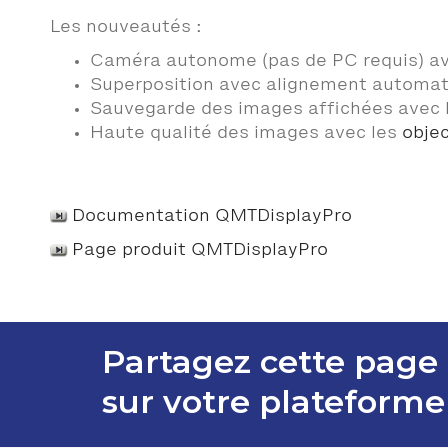
Les nouveautés :
Caméra autonome (pas de PC requis) av
Superposition avec alignement automat
Sauvegarde des images affichées avec 
Haute qualité des images avec les
obje
Documentation QMTDisplayPro
Page produit QMTDisplayPro
Partagez cette page
sur votre plateforme